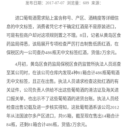
发布日期：2017-07-07 浏览量：
609 来源：
进口葡萄酒需求贴上富含称号、产区、酒精度等详细信
息的中文标签，消费者凭它才干确定红酒是不是原装进口，
可是有些商户却对这项规则置之不理。8日，记者从黄岛区食
药监局得悉，该局展开专项检查严厉打击制售低质红酒，在
保税区内一公司查办486瓶无中文标签红酒，货值2万余元。
4月初，黄岛区食药监局保税区食药监管所执法人员巡查
至某公司时，在该公司仓库内发现4种81箱合计486瓶葡萄酒
无中文标签，且正在出售。执法人员请求检查这批红酒的有
关证件，公司负责人供给不出这些葡萄酒的清洁证及海关进
口报关单，也出示不了这些葡萄酒的进货台账。执法人员经
检查出售记载及进一步核实得知，这批葡萄酒系该公司2012
年从法国波尔多产区进口，共95箱，截至现在售出14箱合计
84瓶，还剩81箱合计486瓶，货值2万余元。