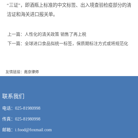
“三证”，即酒瓶上标准的中文标签、出入境查验检疫部分的清
洁证和海关进口报关单。
上一篇：
人性化的清关政策 销售了再上税
下一篇：
全球进口食品拟统一标签，保质期标注方式或将规范化
友情链接：
南京律师
联系我们
电话：025-81980998
传真：025-81980998
邮箱：i.food@foxmail.com